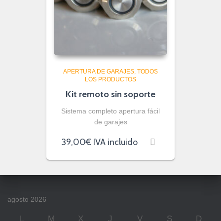
APERTURA DE GARAJES
TODOS
LOS PRODUCTOS
Kit remoto sin soporte
Sistema completo apertura fácil
de garajes
39,00
€
IVA incluido
agosto 2026
L
M
X
J
V
S
D