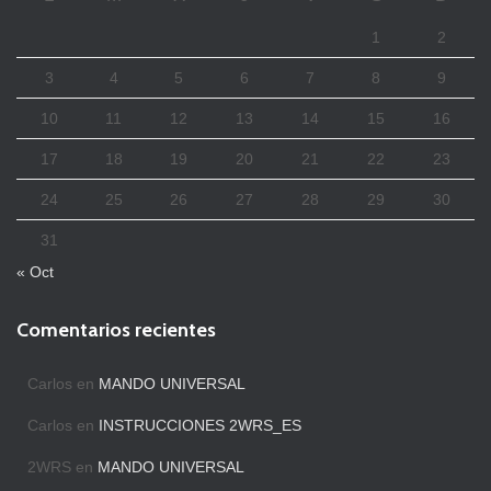
1
2
3
4
5
6
7
8
9
10
11
12
13
14
15
16
17
18
19
20
21
22
23
24
25
26
27
28
29
30
31
« Oct
Comentarios recientes
Carlos
en
MANDO UNIVERSAL
Carlos
en
INSTRUCCIONES 2WRS_ES
2WRS
en
MANDO UNIVERSAL