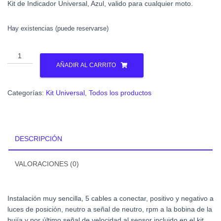
Kit de Indicador Universal, Azul, valido para cualquier moto.
Hay existencias (puede reservarse)
Kit
Indicador
AÑADIR AL CARRITO
Universal
Azul
Categorías:
Kit Universal
,
Todos los productos
y
sensor
de
velocidad
DESCRIPCIÓN
cantidad
VALORACIONES (0)
Instalación muy sencilla, 5 cables a conectar, positivo y negativo a
luces de posición, neutro a señal de neutro, rpm a la bobina de la
bujía y por último señal de velocidad al sensor incluido en el kit.