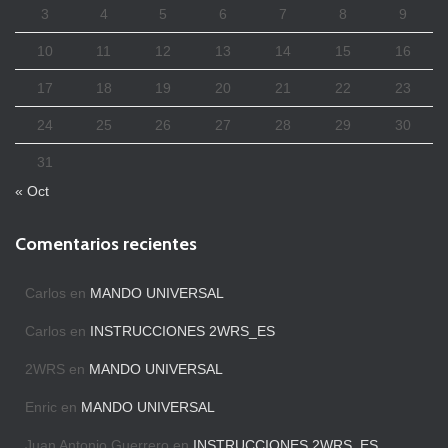
3
4
5
6
7
8
9
10
11
12
13
14
15
16
17
18
19
20
21
22
23
24
25
26
27
28
29
30
31
« Oct
Comentarios recientes
Carlos
en
MANDO UNIVERSAL
Carlos
en
INSTRUCCIONES 2WRS_ES
2WRS
en
MANDO UNIVERSAL
Enric
en
MANDO UNIVERSAL
Juan Antonio Guerrero
en
INSTRUCCIONES 2WRS_ES