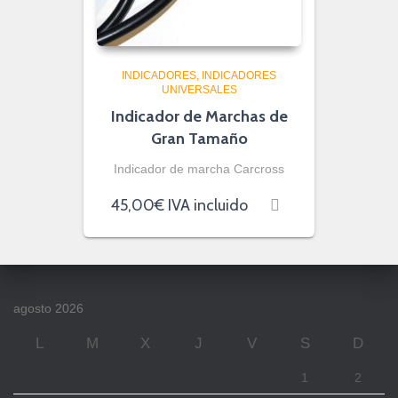
INDICADORES
INDICADORES
UNIVERSALES
Indicador de Marchas de
Gran Tamaño
Indicador de marcha Carcross
45,00
€
IVA incluido
agosto 2026
L
M
X
J
V
S
D
1
2