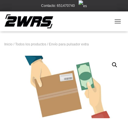
Contacto: 651470740
CAMB
Inicio
/
Todos los productos
/ Envío para pulsador extra