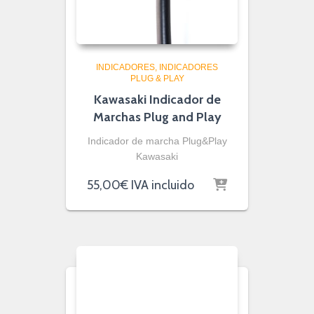
INDICADORES
INDICADORES
PLUG & PLAY
Kawasaki Indicador de
Marchas Plug and Play
Indicador de marcha Plug&Play
Kawasaki
55,00
€
IVA incluido