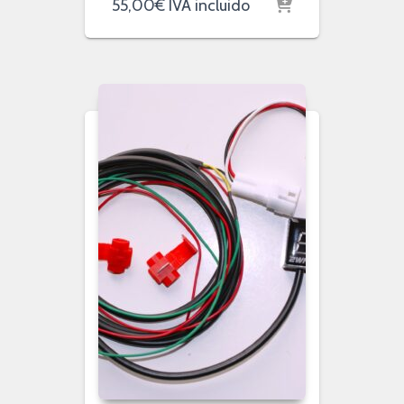
55,00
€
IVA incluido