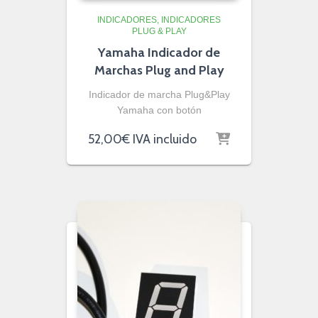
INDICADORES
INDICADORES
PLUG & PLAY
Yamaha Indicador de
Marchas Plug and Play
Indicador de marcha Plug&Play
Yamaha con botón
52,00
€
IVA incluido