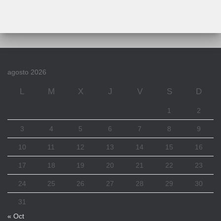
agosto 2026
L
M
X
J
V
S
D
1
2
3
4
5
6
7
8
9
10
11
12
13
14
15
16
17
18
19
20
21
22
23
24
25
26
27
28
29
30
31
« Oct