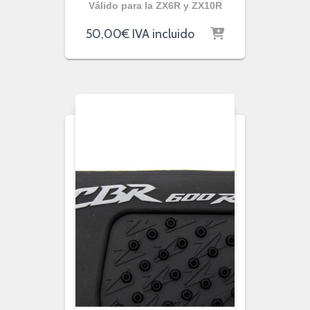
Válido para la ZX6R y ZX10R
50,00
€
IVA incluido