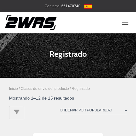
Contacto: 651470740
CAMB
Registrado
Inicio
/ Clases de envío del producto / Registrado
Ordenado
Mostrando 1–12 de 15 resultados
por
popularidad